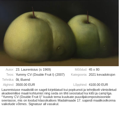
Autor:
23. Laurentsius (s 1969)
Mõõdud:
45 x 80
Teos:
Yummy CV (Double Fruit I) (2007)
Kategooria:
2021 kevadoksjon
Tehnika:
õli, lõuend
Alghind:
3500.00 EUR
Lõpphind:
4100.00 EUR
Laurentsiuse maalistiili on sageli kirjeldatud kui popkunsti ja tehniliselt viimistletud
akadeemilise maali kohtumist ning seda on tihti seostatud ka kitši ja camp’iga.
“Yummy CV (Double Fruit I)” kuulub tema kuulsate puuviljakompositsioonide
seeriasse, mis on loodud klassikalises Madalmaade 17. sajandi maalikoolkonna
vaikelude võtmes. Signatuur all vasakul.