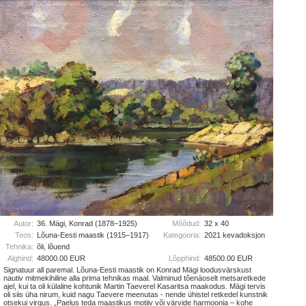
Autor:
36. Mägi, Konrad (1878–1925)
Mõõdud:
32 x 40
Teos:
Lõuna-Eesti maastik (1915–1917)
Kategooria:
2021 kevadoksjon
Tehnika:
õli, lõuend
Alghind:
48000.00 EUR
Lõpphind:
48500.00 EUR
Signatuur all paremal. Lõuna-Eesti maastik on Konrad Mägi loodusvärskust
nautiv mitmekihiline alla prima tehnikas maal. Valminud tõenäoselt metsaretkede
ajel, kui ta oli külaline kohtunik Martin Taeverel Kasaritsa maakodus. Mägi tervis
oli siis üha nirum, kuid nagu Taevere meenutas - nende ühistel retkedel kunstnik
otsekui virgus. „Paelus teda maastikus motiiv või värvide harmoonia – kohe