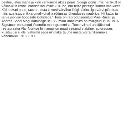
peatus, istus maha ja kiire vehkimine algas peale. Söega joonis, mis harilikult oli
võimalikult lihtne. Värvide ladumine küll ühe, küll teise pintsliga sündis ime kiirelt.
Küll saivad puud, taevas, maa ja vesi värvilise löögi näkku. Iga värvi plärakas
näis aga istuvat ikka omal kohal ja rõõmsas ühenduses naabriga. Nii kattis ta
terve joonise hoogsate löökidega.“ Teos on reprodutseeritud Maie Raitari ja
Andres Söödi Mägi-kataloogis lk 135, maali daatumiks on märgitud 1915-1916.
Signatuur on kantud lõuendile monogrammina. Teost viimati analüüsinud
restauraator Alar Nurkse hinnangul on maali seisund stabiilne, autorsuses
küsitavusi ei ole, valmimisaega nihutaks ta ühe aasta võrra hilisemaks,
vahemikku 1916-1917.