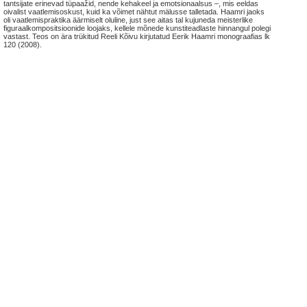
tantsijate erinevad tüpaažid, nende kehakeel ja emotsionaalsus –, mis eeldas
oivalist vaatlemisoskust, kuid ka võimet nähtut mälusse talletada. Haamri jaoks
oli vaatlemispraktika äärmiselt oluline, just see aitas tal kujuneda meisterlike
figuraalkompositsioonide loojaks, kellele mõnede kunstiteadlaste hinnangul polegi
vastast. Teos on ära trükitud Reeli Kõivu kirjutatud Eerik Haamri monograafias lk
120 (2008).