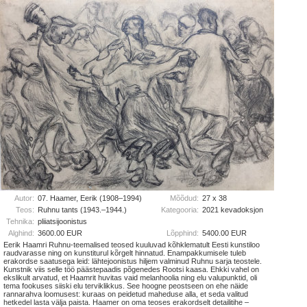
Autor:
07. Haamer, Eerik (1908–1994)
Mõõdud:
27 x 38
Teos:
Ruhnu tants (1943.–1944.)
Kategooria:
2021 kevadoksjon
Tehnika:
pliiatsijoonistus
Alghind:
3600.00 EUR
Lõpphind:
5400.00 EUR
Eerik Haamri Ruhnu-teemalised teosed kuuluvad kõhklematult Eesti kunstiloo
raudvarasse ning on kunstiturul kõrgelt hinnatud. Enampakkumisele tuleb
erakordse saatusega leid: lähtejoonistus hiljem valminud Ruhnu sarja teostele.
Kunstnik viis selle töö päästepaadis põgenedes Rootsi kaasa. Ehkki vahel on
ekslikult arvatud, et Haamrit huvitas vaid melanhoolia ning elu valupunktid, oli
tema fookuses siiski elu terviklikkus. See hoogne peostseen on ehe näide
rannarahva loomusest: kuraas on peidetud maheduse alla, et seda valitud
hetkedel lasta välja paista. Haamer on oma teoses erakordselt detailitihe –