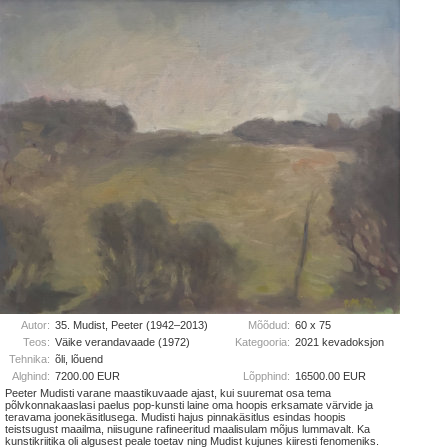
Autor:
35. Mudist, Peeter (1942–2013)
Mõõdud:
60 x 75
Teos:
Väike verandavaade (1972)
Kategooria:
2021 kevadoksjon
Tehnika:
õli, lõuend
Alghind:
7200.00 EUR
Lõpphind:
16500.00 EUR
Peeter Mudisti varane maastikuvaade ajast, kui suuremat osa tema
põlvkonnakaaslasi paelus pop-kunsti laine oma hoopis erksamate värvide ja
teravama joonekäsitlusega. Mudisti hajus pinnakäsitlus esindas hoopis
teistsugust maailma, niisugune rafineeritud maalisulam mõjus lummavalt. Ka
kunstikriitika oli algusest peale toetav ning Mudist kujunes kiiresti fenomeniks.