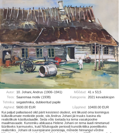
Autor:
10. Johani, Andrus (1906–1941)
Mõõdud:
41 x 53,5
Teos:
Saaremaa motiiv (1938)
Kategooria:
2021 kevadoksjon
Tehnika:
segatehnika, dubleeritud papile
Alghind:
5600.00 EUR
Lõpphind:
10400.00 EUR
Kui paljud pallaslased olid pärit kesistest oludest, ent liikusid oma loomingus
külluslikumate motiivide poole, siis Andrus Johani jäi truuks kasina elu
realistlikule käsitluslaadile. Seda võis toetada ka tema vasakpoolne
maailmavaade. Kunstniku abikaasa Helene Johani on tema laadi nimetanud
lüüriliseks karmuseks, kuid Nõukogude perioodi kunstikriitika poeetiliseks
realismiks. Johani oli suurepärane joonistaja, mõnede hinnangul võrdne