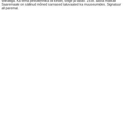
Wiiraltiga. Ka tema pintslitehnika oli kindel, selge ja tabav. 1938. aasta matkalt
Saaremaale on säilinud mõned sarnased taluvaated ka muuseumides. Signatuur
all paremal.