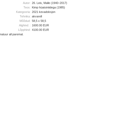
Autor:
26. Leis, Malle (1940–2017)
Teos:
Kimp hüatsintidega (1985)
Kategooria:
2021 kevadoksjon
Tehnika:
akvarell
Mõõdud:
58,5 x 58,5
Alghind: :
1600.00 EUR
Lõpphind:
4100.00 EUR
natuur all paremal.