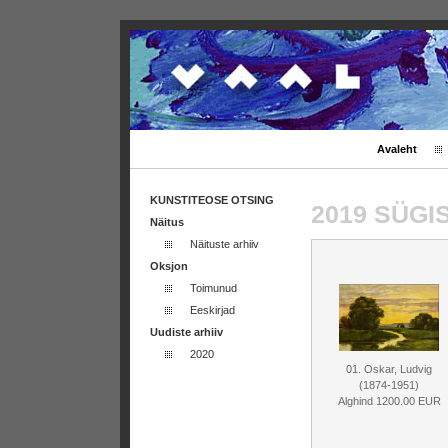
Avaleht
KUNSTITEOSE OTSING
2019 SÜG
Näitus
Näituste arhiiv
Oksjon
Toimunud
Eeskirjad
Uudiste arhiiv
2020
01. Oskar, Ludvig
(1874-1951)
Alghind 1200.00 EUR