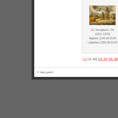
10. Kangilaski, Ott
(1911-1975)
Alghind 1200.00 EUR
Lõpphind 1350.00 EUR
[ « ]
[1..12]
[13..24]
[25..36]
© Vaal galerii