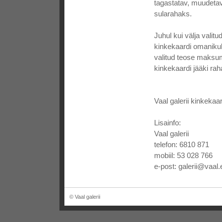
tagastatav, muudetav
sularahaks.
Juhul kui välja vali
kinkekaardi omanikul
valitud teose maksum
kinkekaardi jääki rah
Vaal galerii kinkekaa
Lisainfo:
Vaal galerii
telefon: 6810 871
mobiil: 53 028 766
e-post: galerii@vaal.
© Vaal galerii