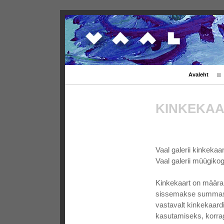
Avaleht
KINKEKA
Vaal galerii kinkeka
Vaal galerii müügikog
Kinkekaart on määram
sissemakse summas 3
vastavalt kinkekaar
kasutamiseks, korrag