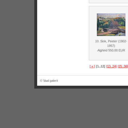
10. Sink, Peeter (1902-
1957)
Alghind 550.00 EUR
[ « ]
[1..12]
[13..24]
[25..36]
© Vaal galerii