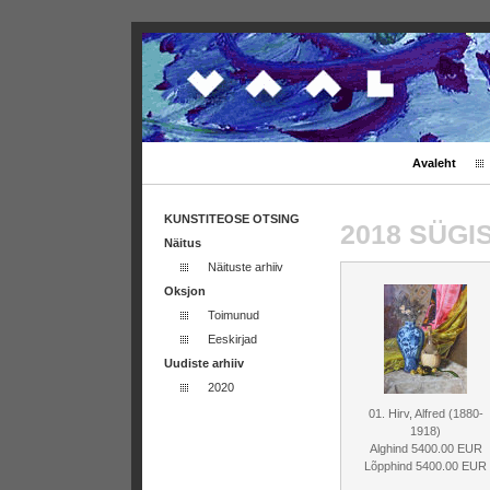
Avaleht
KUNSTITEOSE OTSING
2018 SÜG
Näitus
Näituste arhiiv
Oksjon
Toimunud
Eeskirjad
Uudiste arhiiv
2020
01. Hirv, Alfred (1880-
1918)
Alghind 5400.00 EUR
Lõpphind 5400.00 EUR