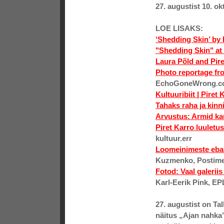
27. augustist 10. ok
LOE LISAKS:
‘Shedding Skin’ by 
"Shedding Skin" at 
Laura Põld and Pir
Photo reportage fr
EchoGoneWrong.c
Kultuuribiit | Piret 
Tahaks raha ja kinni
Arvustus: Armid ka
Piret Karro luuletus
kultuur.err
Loomeinimeste ebak
Kuzmenko, Postim
Fotod: Vaal galeriis
Karl-Eerik Pink, EP
27. augustist
on Tal
näitus
„Ajan nahka