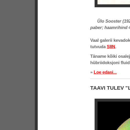
Ülo Sooster (1924-
paber; haamrihind 
Vaal galerii kevado
tutvuda
SIIN
.
Täname kõiki osalej
hübriidoksjoni flu
»
Loe edasi...
TAAVI TULEV "L