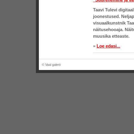
Taavi Tulevi
digitaal
joonestused. Nelja
visuaalkunstnik Taa
näitusehooaja. Näit
muusika etteaste.
»
Loe edasi...
© Vaal galerii