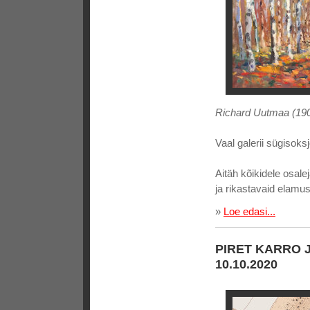
Richard Uutmaa (1905
Vaal galerii sügisok
Aitäh kõikidele osaleja
ja rikastavaid elamus
»
Loe edasi...
PIRET KARRO J
10.10.2020