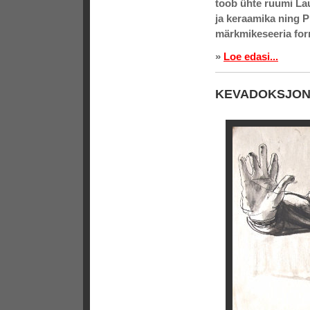
toob ühte ruumi Laur
ja keraamika ning Pi
märkmikeseeria for
»
Loe edasi...
KEVADOKSJON