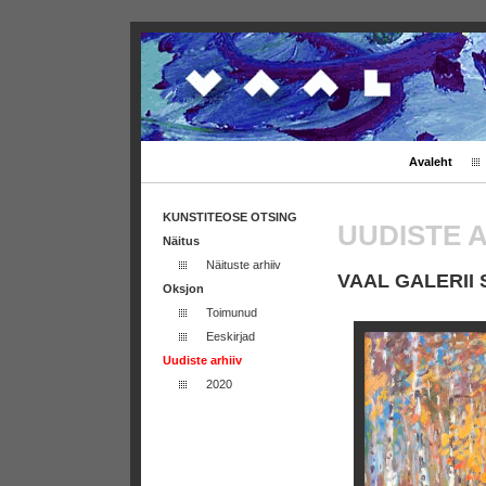
Avaleht
KUNSTITEOSE OTSING
UUDISTE A
Näitus
Näituste arhiiv
VAAL GALERII
Oksjon
Toimunud
Eeskirjad
Uudiste arhiiv
2020