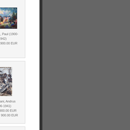
k, Paul (1900-
1942)
 1900.00 EUR
ani, Andrus
06-1941)
 900.00 EUR
d 900.00 EUR