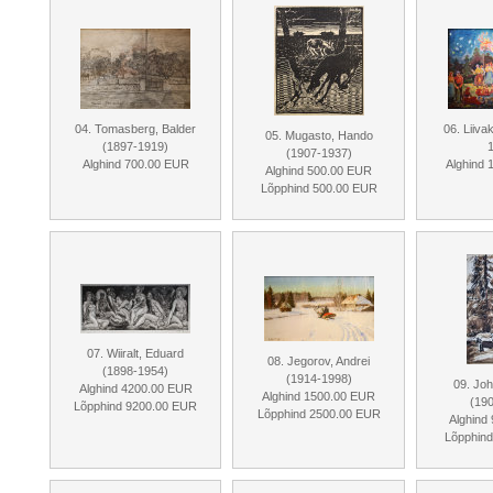
04. Tomasberg, Balder
06. Liiva
05. Mugasto, Hando
(1897-1919)
(1907-1937)
Alghind 700.00 EUR
Alghind
Alghind 500.00 EUR
Lõpphind 500.00 EUR
07. Wiiralt, Eduard
08. Jegorov, Andrei
(1898-1954)
(1914-1998)
09. Joh
Alghind 4200.00 EUR
Alghind 1500.00 EUR
(19
Lõpphind 9200.00 EUR
Lõpphind 2500.00 EUR
Alghind
Lõpphin