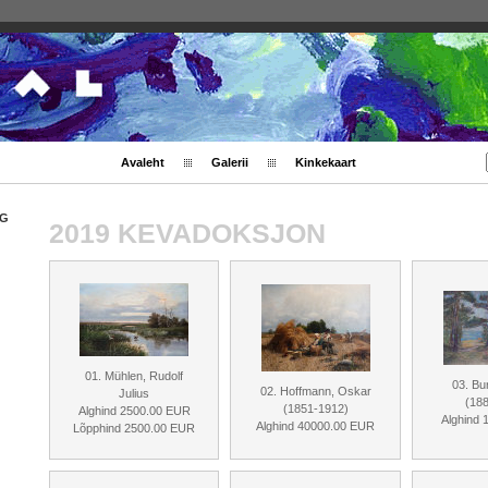
Avaleht
Galerii
Kinkekaart
NG
2019 KEVADOKSJON
01. Mühlen, Rudolf
03. Bu
02. Hoffmann, Oskar
Julius
(18
(1851-1912)
Alghind 2500.00 EUR
Alghind
Alghind 40000.00 EUR
Lõpphind 2500.00 EUR