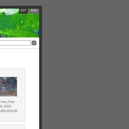
EST
ENG
rman, Paul
88-1934)
 1400.00 EUR