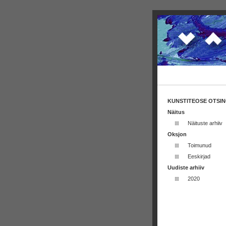
KUNSTITEOSE OTSI
Näitus
Näituste arhiiv
Oksjon
Toimunud
Eeskirjad
Uudiste arhiiv
2020