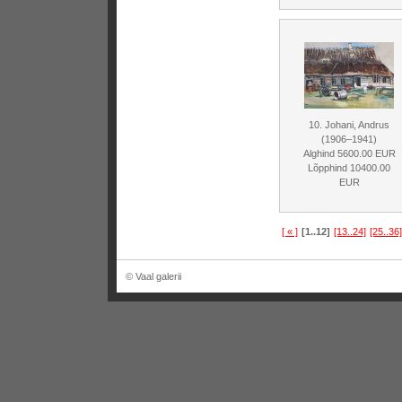
10. Johani, Andrus
(1906–1941)
Alghind 5600.00 EUR
Lõpphind 10400.00
EUR
[ « ]
[1..12]
[13..24]
[25..36]
© Vaal galerii