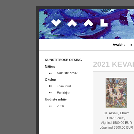
Avaleht
KUNSTITEOSE OTSING
2021 KEV
Näitus
Näituste arhiiv
Oksjon
Toimunud
Eeskirjad
Uudiste arhiiv
2020
01. Allsalu, Efraim
(1929–2006)
Alghind 1500.00 EUR
Lõpphind 3300.00 EUR