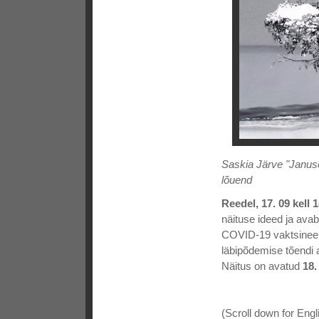
Saskia Järve "Januse
lõuend
Reedel, 17. 09 kell 
näituse ideed ja ava
COVID-19 vaktsineeri
läbipõdemise tõendi a
Näitus on avatud
18.
(Scroll down for Engl