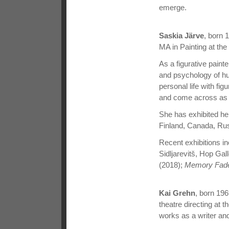
emerge.
Saskia Järve
, born 
MA in Painting at th
As a figurative paint
and psychology of h
personal life with fig
and come across as s
She has exhibited he
Finland, Canada, Rus
Recent exhibitions i
Sidljarevitš, Hop Gall
(2018);
Memory Fade
Kai Grehn
, born 19
theatre directing at 
works as a writer and