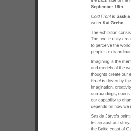
the back side of the 
September 18th
.
Cold Front
is
Saskia
writer
Kai Grehn
.
The exhibition consis
The poetic unity crea
to perceive the worl
people’s extraordinary
Imagining is the men
and models of the worl
thoughts create our 
Front
is driven by the 
imagination, creativit
surroundings, opens d
our capability to cha
depends on how we r
Saskia Järve’s painti
tell an abstract stor
the Baltic coast of 