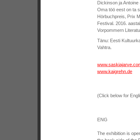
Dickinson ja Antoine
Oma töö eest on ta 
Hörbuchpreis, Prix M
Festival. 2016. aast
Vorpommern Literatu
Tänu: Eesti Kultuurka
Vahtra.
www.saskiajarve.co
www.kaigrehn.de
(Click below for Engl
ENG
The exhibition is op