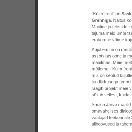
"Külm front" on
Sask
Grehniga
. Näitus k
Maalide ja tekstide k
tajuma meid ümbrits
erakordne võime kujut
Kujutlemine on menta
assotsiatsioone ja 
maailmas. Meie mõt
mõtleme. “Külm front
mis on seotud kujutle
tundlikkusega ümbrit
räägib projekt meie 
sõltub sellest, kui
Saskia Järve maalid 
omavahelises dialoog
vaatajad teekonnal
allhoovused ja tähen