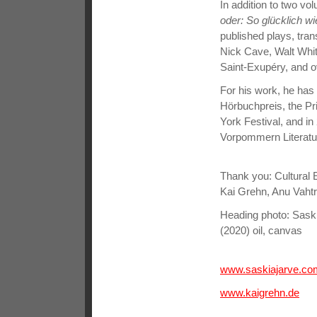
In addition to two vo
oder: So glücklich w
published plays, tran
Nick Cave, Walt Whi
Saint-Exupéry, and o
For his work, he has
Hörbuchpreis, the Pr
York Festival, and in
Vorpommern Literatu
Thank you: Cultural 
Kai Grehn, Anu Vahtr
Heading photo: Sask
(2020) oil, canvas
www.saskiajarve.co
www.kaigrehn.de