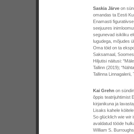
Saskia Järve
on sünd
omandas ta Eesti Kun
Enamasti figuratiivs
seejuures inimloomu
segunevad isikliku el
lugudega, mõjudes üh
Oma töid on ta ekspon
Saksamaal, Soomes, 
Hiljutisi näitusi: “Mä
Tallinn (2019); “Nähta
Tallinna Linnagalerii, 
Kai Grehn
on sündin
õppis teatrijuhtimis
kirjanikuna ja lavasta
Lisaks kahele köite
So glücklich wie wir
avaldatud tööde hulka
William S. Burrough