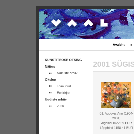
Avaleht
KUNSTITEOSE OTSING
2001 SÜG
Näitus
Näituste arhiiv
Oksjon
Toimunud
Eeskirjad
Uudiste arhiiv
2020
01. Audova, Ann (1904-
2001)
Alghind 1022.59 EUR
Lõpphind 1150.41 EUR