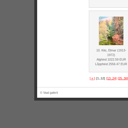
10. Kits, Elmar (1913-
1972)
Alghind 1022.59 EUR
Lõpphind 2556.47 EUR
[ « ]
[1..12]
[13..24]
[25..36]
© Vaal galerii