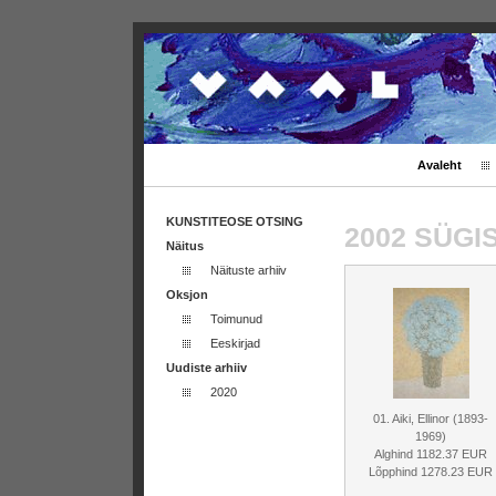
Avaleht
KUNSTITEOSE OTSING
2002 SÜG
Näitus
Näituste arhiiv
Oksjon
Toimunud
Eeskirjad
Uudiste arhiiv
2020
01. Aiki, Ellinor (1893-
1969)
Alghind 1182.37 EUR
Lõpphind 1278.23 EUR