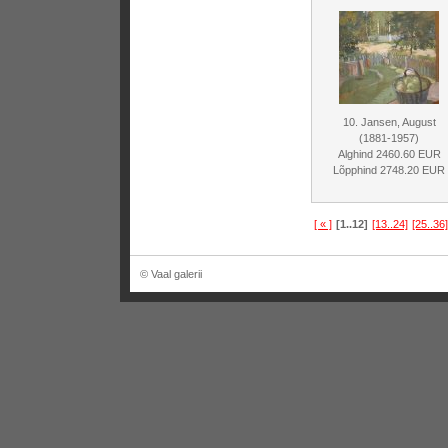
10. Jansen, August
(1881-1957)
Alghind 2460.60 EUR
Lõpphind 2748.20 EUR
[ « ]
[1..12]
[13..24]
[25..36]
© Vaal galerii