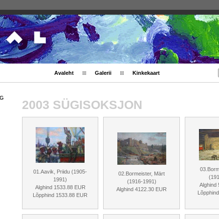
Avaleht
Galerii
Kinkekaart
NG
2003 SÜGISOKSJON
03.Borm
01.Aavik, Priidu (1905-
02.Bormeister, Märt
(19
1991)
(1916-1991)
Alghind
Alghind 1533.88 EUR
Alghind 4122.30 EUR
Lõpphin
Lõpphind 1533.88 EUR