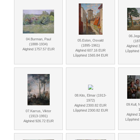
06.Jego
04.Burman, Paul
05.Eslon, Osvald
(18
(1888-1934)
(1895-1961)
Alghind
Alghind 1757.57 EUR
Alghind 607.16 EUR
Lõpphind
Lõpphind 1565.84 EUR
08.Kits, Elmar (1913-
1972)
09.Kull, 
Alghind 2300.82 EUR
Lõpphind 2300.82 EUR
07.Karrus, Viktor
Alghind
(1913-1991)
Lõpphind
Alghind 926.72 EUR