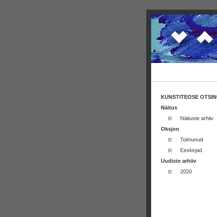
KUNSTITEOSE OTSI
Näitus
Näituste arhiiv
Oksjon
Toimunud
Eeskirjad
Uudiste arhiiv
2020