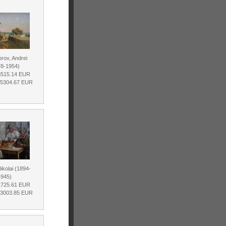
rov, Andrei
78-1954)
 3515.14 EUR
 5304.67 EUR
Nikolai (1894-
1945)
 1725.61 EUR
 3003.85 EUR