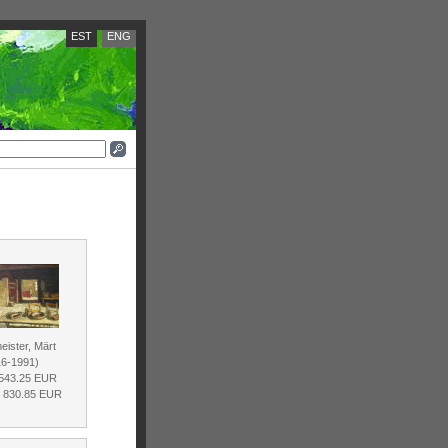
EST
ENG
eister, Märt
16-1991)
 543.25 EUR
d 830.85 EUR