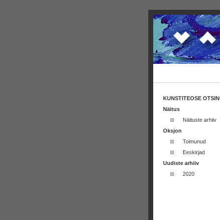
KUNSTITEOSE OTSI
Näitus
Näituste arhiiv
Oksjon
Toimunud
Eeskirjad
Uudiste arhiiv
2020