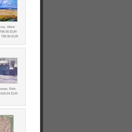
rus, Viktor
 798.90 EUR
d 798.90 EUR
lpman, Rein
 2428.64 EUR