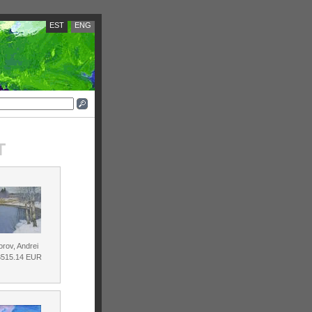
EST
ENG
T
orov, Andrei
 3515.14 EUR