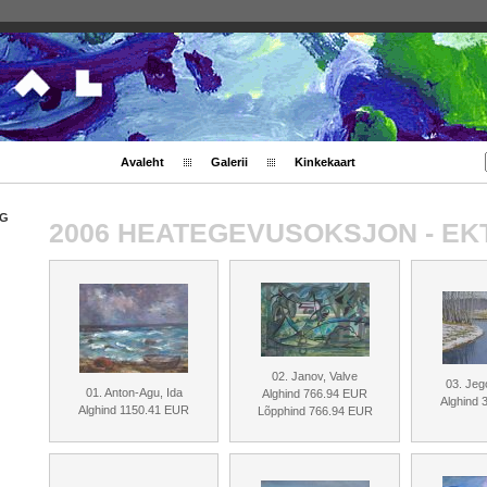
Avaleht
Galerii
Kinkekaart
NG
2006 HEATEGEVUSOKSJON - EK
02. Janov, Valve
03. Jeg
01. Anton-Agu, Ida
Alghind 766.94 EUR
Alghind
Alghind 1150.41 EUR
Lõpphind 766.94 EUR