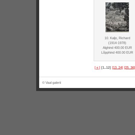
10. Kaljo, Richard
(1914-1978)
Alghind 400.00 EUR
Lõpphind 400.00 EUR
[ « ]
[1..12]
[13..24]
[25..36]
© Vaal galerii