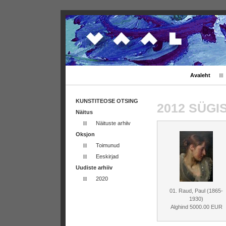
Avaleht
KUNSTITEOSE OTSING
2012 SÜG
Näitus
Näituste arhiiv
Oksjon
Toimunud
Eeskirjad
Uudiste arhiiv
2020
01. Raud, Paul (1865-
1930)
Alghind 5000.00 EUR