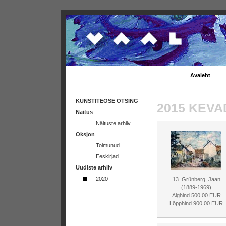
Avaleht
KUNSTITEOSE OTSING
2015 KEV
Näitus
Näituste arhiiv
Oksjon
Toimunud
Eeskirjad
Uudiste arhiiv
2020
13. Grünberg, Jaan
(1889-1969)
Alghind 500.00 EUR
Lõpphind 900.00 EUR