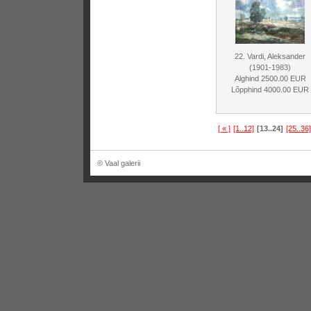
22. Vardi, Aleksander
(1901-1983)
Alghind 2500.00 EUR
Lõpphind 4000.00 EUR
[ « ]
[1..12]
[13..24]
[25..36]
© Vaal galerii