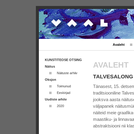
Avaleht
KUNSTITEOSE OTSING
AVALEHT
Näitus
Näituste arhiiv
TALVESALONG 1
Oksjon
Tänasest, 15. detsem
Toimunud
traditsiooniline Talv
Eeskirjad
jooksva aasta näitus
Uudiste arhiiv
väljapanek näitusmü
2020
näiteid meie graafik
maastiku- ja linnavaat
abstraktsiooni nii kla