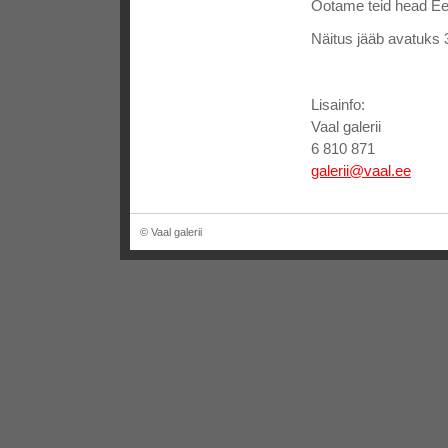
Ootame teid head Ees
Näitus jääb avatuks 
Lisainfo:
Vaal galerii
6 810 871
galerii@vaal.ee
© Vaal galerii