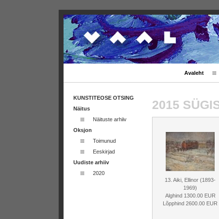
Avaleht
KUNSTITEOSE OTSING
2015 SÜG
Näitus
Näituste arhiiv
Oksjon
Toimunud
Eeskirjad
Uudiste arhiiv
2020
13. Aiki, Ellinor (1893-
1969)
Alghind 1300.00 EUR
Lõpphind 2600.00 EUR