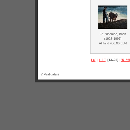
22. Ninemäe, Boris
(1925-1991)
Alghind 400.00 EUR
[ « ]
[1..12]
[13..24]
[25..36]
© Vaal galerii