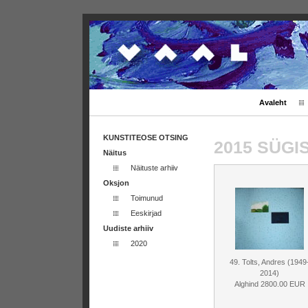
Avaleht
KUNSTITEOSE OTSING
2015 SÜG
Näitus
Näituste arhiiv
Oksjon
Toimunud
Eeskirjad
Uudiste arhiiv
2020
49. Tolts, Andres (1949
2014)
Alghind 2800.00 EUR