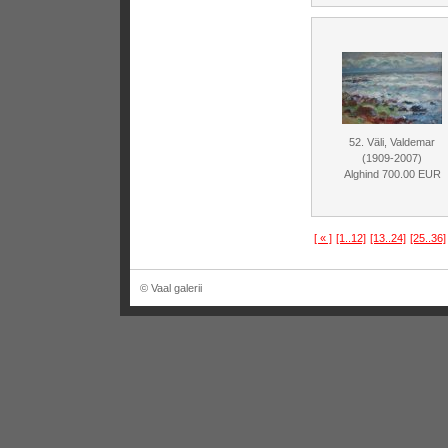
52. Väli, Valdemar
(1909-2007)
Alghind 700.00 EUR
[ « ]
[1..12]
[13..24]
[25..36]
© Vaal galerii