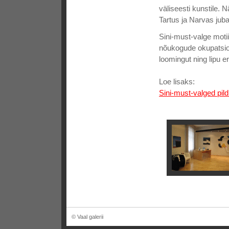
väliseesti kunstile. 
Tartus ja Narvas jub
Sini-must-valge motii
nõukogude okupatsioon
loomingut ning lipu 
Loe lisaks:
Sini-must-valged pil
© Vaal galerii