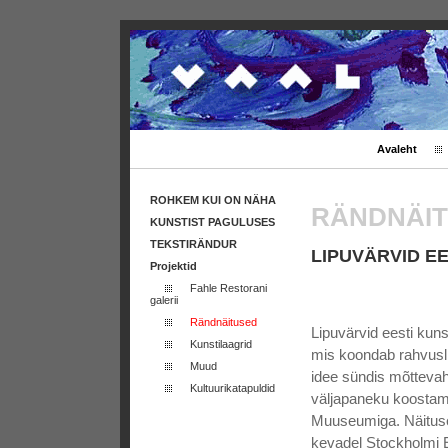
Avaleht
ROHKEM KUI ON NÄHA
RÄNDNÄI
KUNSTIST PAGULUSES
TEKSTIRÄNDUR
LIPUVÄRVID EE
Projektid
Fahle Restorani
galerii
Rändnäitused
Lipuvärvid eesti kuns
Kunstilaagrid
mis koondab rahvusli
Muud
idee sündis mõttevahe
Kultuurikatapuldid
väljapaneku koostam
Muuseumiga. Näitus
kevadel Stockholmi 