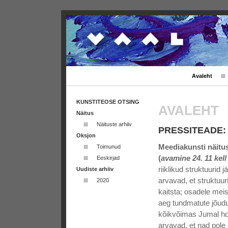
Avaleht
KUNSTITEOSE OTSING
AVALEHT
Näitus
Näituste arhiiv
PRESSITEADE: 
Oksjon
Meediakunsti näitus 
Toimunud
(
avamine 24. 11 kell
Eeskirjad
riiklikud struktuurid j
Uudiste arhiiv
arvavad, et struktuurid
2020
kaitsta; osadele meis
aeg tundmatute jõudud
kõikvõimas Jumal hoi
arvavad, et nad pole 