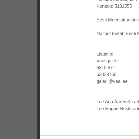
Kontakt: 5131555
Eesti Meediakunstni
Näitust toetab Eesti 
Lisainfo:
Vaal galerii
6810 871
53028766
galerii@vaal.ee
Loe Anu Ääremäe art
Loe Ragne Nukki arti