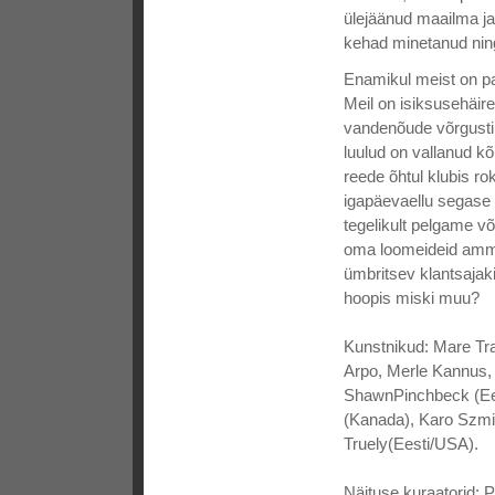
ülejäänud maailma ja
kehad minetanud ning
Enamikul meist on p
Meil on isiksusehäir
vandenõude võrgustik
luulud on vallanud k
reede õhtul klubis r
igapäevaellu segase 
tegelikult pelgame v
oma loomeideid ammu
ümbritsev klantsajaki
hoopis miski muu?
Kunstnikud: Mare Tra
Arpo, Merle Kannus, 
ShawnPinchbeck (Ees
(Kanada), Karo Szmit
Truely(Eesti/USA).
Näituse kuraatorid: P