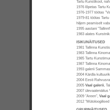
Tartu Kunstikool, nah
1976 lõpetas Tartu Ku
1976-1977 töötas "V
1979-81 töötas Tartu 
hiljem peamiselt vab
1995 aastani "Tallinnf
1983 alates Kunstnike
ISIKUNÄITUSED
1981 Tallinna Kunsti
1983 Tallinna Kinoma
1985 Tartu Kunstim
1987 Tallinna Kinoma
1993 galerii Sammas,
2004 Kärdla kultuuri
2004 Eesti Rahvusra
2005
Vaal galerii
, Ta
2007 ülevaatenäitus 
2009 "Areen",
Vaal g
2012 "Mütoloogilised
GRUPINÄITUSED