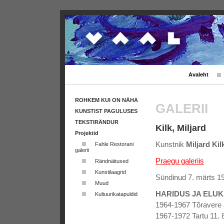
Avaleht
ROHKEM KUI ON NÄHA
GALERII
KUNSTIST PAGULUSES
TEKSTIRÄNDUR
Kilk, Miljard
Projektid
Kunstnik
Miljard Kil
Fahle Restorani
galerii
Praegu galeriis
Rändnäitused
Kunstilaagrid
Sündinud 7. märts 19
Muud
HARIDUS JA ELUK
Kultuurikatapuldid
1964-1967 Tõravere 
1967-1972 Tartu 11. 8