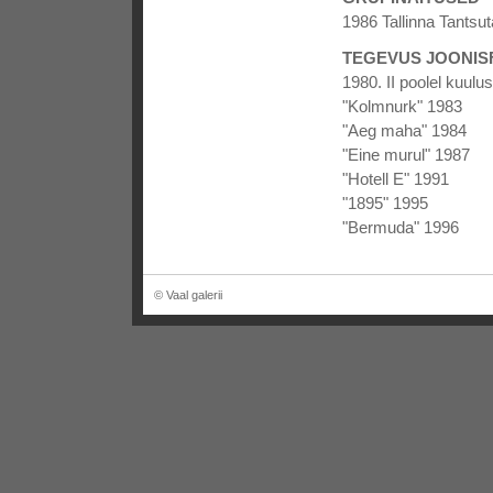
1986 Tallinna Tantsu
TEGEVUS JOONIS
1980. II poolel kuulus
"Kolmnurk" 1983
"Aeg maha" 1984
"Eine murul" 1987
"Hotell E" 1991
"1895" 1995
"Bermuda" 1996
© Vaal galerii