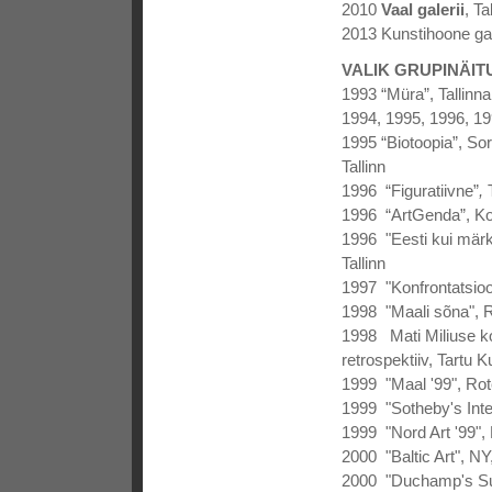
2010
Vaal galerii
, Ta
2013 Kunstihoone gale
VALIK GRUPINÄITU
1993 “Müra”, Tallinn
1994, 1995, 1996, 19
1995 “Biotoopia”, So
Tallinn
1996 “Figuratiivne”
,
T
1996 “ArtGenda”, Ko
1996 "Eesti kui mär
Tallinn
1997 "Konfrontatsioo
1998 "Maali sõna", R
1998 Mati Miliuse k
retrospektiiv, Tartu 
1999 "Maal '99", Rot
1999 "Sotheby's Inte
1999 "Nord Art '99"
2000 "Baltic Art", N
2000 "Duchamp's Suitc