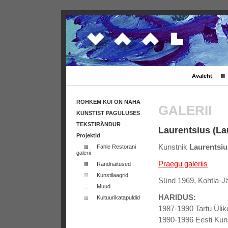
Avaleht
ROHKEM KUI ON NÄHA
GALERII
KUNSTIST PAGULUSES
TEKSTIRÄNDUR
Laurentsius (Lau
Projektid
Kunstnik
Laurentsiu
Fahle Restorani
galerii
Praegu galeriis
Rändnäitused
Kunstilaagrid
Sünd 1969, Kohtla-J
Muud
HARIDUS:
Kultuurikatapuldid
1987-1990 Tartu Ülik
1990-1996 Eesti Kun