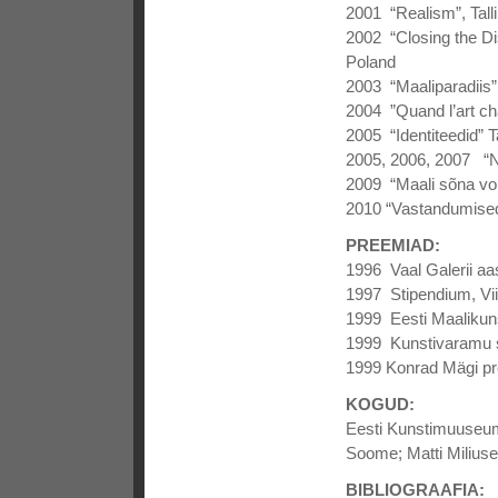
2001 “Realism”, Tall
2002 “Closing the Di
Poland
2003 “Maaliparadiis”,
2004 ”Quand l’art c
2005 “Identiteedid” 
2005, 2006, 2007 “N
2009 “Maali sõna vol 
2010 “Vastandumised
PREEMIAD:
1996 Vaal Galerii a
1997 Stipendium, Vii
1999 Eesti Maalikun
1999 Kunstivaramu 
1999 Konrad Mägi p
KOGUD:
Eesti Kunstimuuseum
Soome; Matti Miliuse
BIBLIOGRAAFIA: