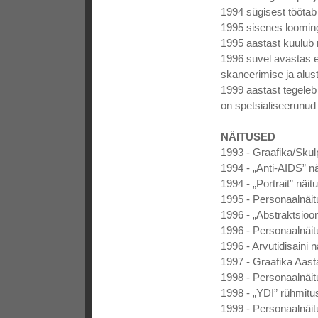
1994 sügisest töötab 
1995 sisenes loomin
1995 aastast kuulub
1996 suvel avastas e
skaneerimise ja alus
1999 aastast tegeleb
on spetsialiseerunud
NÄITUSED
1993 - Graafika/Skulp
1994 - „Anti-AIDS” nä
1994 - „Portrait” näi
1995 - Personaalnäitu
1996 - „Abstraktsioon
1996 - Personaalnäitu
1996 - Arvutidisaini n
1997 - Graafika Aasta
1998 - Personaalnäitu
1998 - „YDI” rühmitu
1999 - Personaalnäit