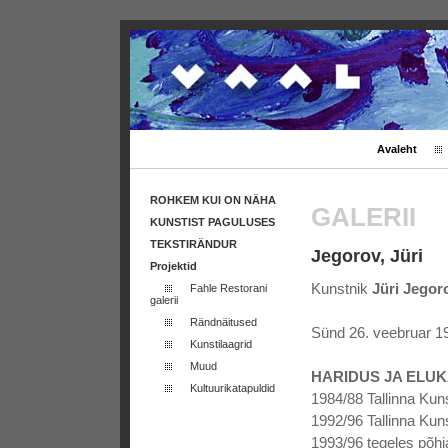
Avaleht
ROHKEM KUI ON NÄHA
GALERII
KUNSTIST PAGULUSES
TEKSTIRÄNDUR
Jegorov, Jüri
Projektid
Kunstnik
Jüri Jegor
Fahle Restorani
galerii
Rändnäitused
Sünd 26. veebruar 19
Kunstilaagrid
Muud
HARIDUS JA ELUK
Kultuurikatapuldid
1984/88 Tallinna Kuns
1992/96 Tallinna Kuns
1993/96 tegeles põhja