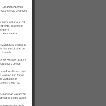
s. Saadojal õnnestus
amera ette jäid peamiselt
uudame uskuda, et 10.
set võtta, sest ühelgi
i tegema
meie triviaalse
nstiväljenduse seadused
oomise seisukohalt on
s nimetada.
sa aja märkide uputuse
ealispindse ümber.
t maali keelde vormitud.
vaid üksikud friigist
ja vastupidiselt
nna must-valge foto
es maailmas valitsevad
tempokas esitus paneb
 Mannekeenid nad pole,