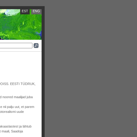
EST
ENG
STI POISS. EESTI TÜDRUK,
ad noored maalijad juba
e nii palju uut, et parem
fotorealismi uude
kaaslastest ja lähtub
t maali, Saadoja