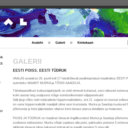
Avaleht
Galerii
Kinkekaart
HA
GALERII
ES
EESTI POISS. EESTI TÜDRUK
VAALAS avatakse 26. juunil kell 17 hästikõlavalt pealkirjastatud maalinäitus EE
i
autoriteks MAARIT MURKA ja TÕNIS SAADOJA.
Tähelepanelikum kultuuriajakirjanik on neid nimesid kohanud, sest näitustel esinev
kolm aastat ning sealjuures kõige esinduslikematel väljapanekutel.
Stiili järgi võiks neid määratleda hüpperrealistideks, ent 21. sajand on toonud selless
on vana hüpperrealistlik maalipilt silme eest kustutada. Murka ja Saadoja kuuluvad 
põlvkonda ja fotot jäljendades ollakse kinni tänase päeva detailides ja hoiakutes.
id
POISS JA TÜDRUK on maalisari tänaval ringiliikuvatest Murka ja Saadoja põlvkonna
soolistest eelistustest: Murka võtab vaatluse alla poisi, pakkudes poistest 5 erineva
pildistab tänaval silma hakanud tüdrukuid ja maalib nendest 5 oma pilti.