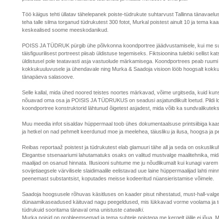
Töö käigus tehti üllatav tähelepanek poiste-tüdrukute suhtarvust Tallinna tänavaelu
teha talle silma torganud tüdrukutest 300 fotot, Murkal poistest ainult 10 ja tema ka
keskealised soome meeskodanikud.
POISS JA TÜDRUK pürgib ühe põlvkonna koondportree jäädvustamisele, kui me s
täisfiguurilisest portreest piisab üldistuse tegemiseks. Fiktsioonina tulebki sellist kat
üldistusel pole teatavasti asja vastuolude märkamisega. Koondportrees peab ruum
kokkukuuluvusele ja ühendavale ning Murka & Saadoja visioon lööb hoogsalt kokku 
tänapäeva salasoove.
Selle kallal, mida ühed noored teistes noortes märkavad, võime urgitseda, kuid ku
nõuavad oma osa ja POISIS JA TÜDRUKUS on seadusi asjatundlikult loetud. Pildi l
koondportree konstruktorid lähtunud õigetest asjadest, mida võib ka sundvalikutek
Muu meedia infot sisaldav hüppermaal toob ühes dokumentaalsuse printsiibiga kaa
ja hetkel on nad pehmelt keerdunud moe ja meelehea, täiusliku ja ilusa, hoogsa ja p
Reibas reportaaž poistest ja tüdrukutest elab glamuuri tähe all ja seda on oskuslikul
Elegantse stsenaariumi lahutamatuks osaks on valitud mustvalge maalitehnika, mida 
maalijad on osanud hinnata. Illusiooni suhtume me ju nõudlikumalt kui kunagi varem 
sovijetiaegsele värvilisele slaidimaalile eelistavad uue laine hüppermaalijad lahti mi
peenemast substantsist, koputades meisse kodeeritud nüansieristamise võimele.
Saadoja hoogsusele rõhuvas käsitluses on kaader pisut nihestatud, must-hall-valg
dünaamikaseadused käituvad nagu peegeldused, mis lükkavad vorme voolama ja 
tüdrukuid sooritama tänaval oma unistuste
catwalki
.
Murka poisid on probleemsemad ja tema suhtele poistega me kergelt jälile ei jõua.