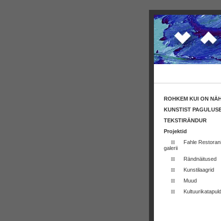
ROHKEM KUI ON NÄ
KUNSTIST PAGULUS
TEKSTIRÄNDUR
Projektid
Fahle Restoran
galerii
Rändnäitused
Kunstilaagrid
Muud
Kultuurikatapuld