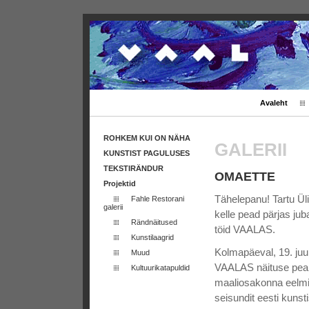
Avaleht
ROHKEM KUI ON NÄHA
GALERII
KUNSTIST PAGULUSES
TEKSTIRÄNDUR
OMAETTE
Projektid
Tähelepanu! Tartu Ül
Fahle Restorani
galerii
kelle pead pärjas j
Rändnäitused
töid VAALAS.
Kunstilaagrid
Kolmapäeval, 19. juu
Muud
VAALAS näituse pea
Kultuurikatapuldid
maaliosakonna eelmise
seisundit eesti kuns