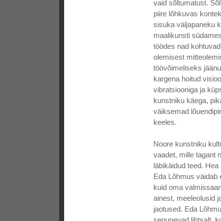
vaid sõltumatust. Sõl
piire lõhkuvas konte
sisuka väljapaneku k
maalikunsti südamess
töödes nad kohtuvad 
olemisest mitteolemise
töövõimeliseks jäänu
kargena hoitud visio
vibratsiooniga ja küp
kunstniku käega, pik
väiksemad lõuendipin
keeles.
Noore kunstniku kult
vaadet, mille tagant 
läbikäidud teed. Hea 
Eda Lõhmus väidab e
kuid oma valmissaanud
ainest, meeleolusid 
jaotused. Eda Lõhmuse
segunevad lihtsalt, k