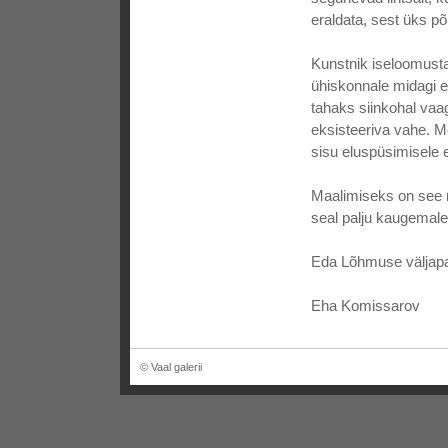
eraldata, sest üks põ
Kunstnik iseloomusta
ühiskonnale midagi e
tahaks siinkohal vaa
eksisteeriva vahe. Mõ
sisu eluspüsimisele 
Maalimiseks on see m
seal palju kaugemal
Eda Lõhmuse väljapa
Eha Komissarov
© Vaal galerii