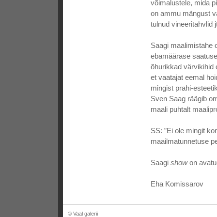
võimalustele, mida p
on ammu mängust välj
tulnud vineeritahvlid 
Saagi maalimistahe o
ebamäärase saatuseg
õhurikkad värvikihid o
et vaatajat eemal ho
mingist prahi-esteeti
Sven Saag räägib oma
maali puhtalt maalipr
SS: ”Ei ole mingit kon
maailmatunnetuse pe
Saagi
show
on avatud
Eha Komissarov
© Vaal galerii