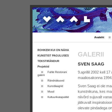
Avaleht
ROHKEM KUI ON NÄHA
GALERII
KUNSTIST PAGULUSES
TEKSTIRÄNDUR
SVEN SAAG
Projektid
9.aprillil 2002 kell
Fahle Restorani
galerii
maaliosakonna 1994,
Rändnäitused
Sven Saag ei ole maa
Kunstilaagrid
kunstnikuna, kes ma
Muud
niivõrd sujuvalt vanad
Kultuurikatapuldid
jätkuvalt inspiratsi
olevate pindadega on 