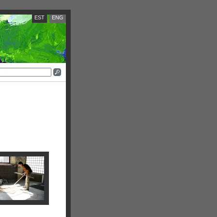
EST
ENG