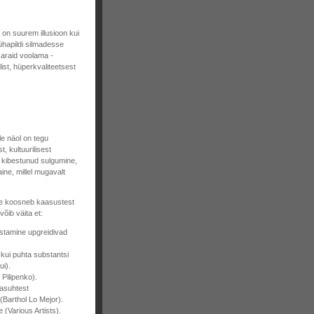
on suurem illusioon kui
ühapildi silmadesse
saraid voolama -
list, hüperkvaliteetsest
le näol on tegu
t, kultuurilisest
, kibestunud sulgumine,
ine, millel mugavalt
aine koosneb kaasustest
võib väita et:
stamine upgreidivad
 kui puhta substantsi
ui).
 Pilipenko).
lasuhtest
(Barthol Lo Mejor).
 (Various Artists).