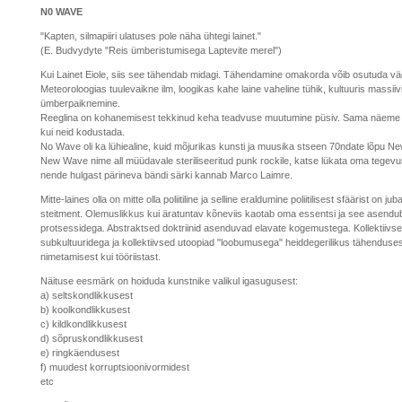
N0 WAVE
"Kapten, silmapiiri ulatuses pole näha ühtegi lainet."
(E. Budvydyte "Reis ümberistumisega Laptevite merel")
Kui Lainet Eiole, siis see tähendab midagi. Tähendamine omakorda võib osutuda v
Meteoroloogias tuulevaikne ilm, loogikas kahe laine vaheline tühik, kultuuris massii
ümberpaiknemine.
Reeglina on kohanemisest tekkinud keha teadvuse muutumine püsiv. Sama näeme me
kui neid kodustada.
No Wave oli ka lühiealine, kuid mõjurikas kunsti ja muusika stseen 70ndate lõpu Ne
New Wave nime all müüdavale steriliseeritud punk rockile, katse lükata oma tegevus
nende hulgast pärineva bändi särki kannab Marco Laimre.
Mitte-laines olla on mitte olla poliitiline ja selline eraldumine poliitilisest sfäärist on jub
steitment. Olemuslikkus kui äratuntav kõneviis kaotab oma essentsi ja see asendu
protsessidega. Abstraktsed doktriinid asenduvad elavate kogemustega. Kollektiivs
subkultuuridega ja kollektiivsed utoopiad "loobumusega" heiddegerilikus tähenduse
nimetamisest kui tööriistast.
Näituse eesmärk on hoiduda kunstnike valikul igasugusest:
a) seltskondlikkusest
b) koolkondlikkusest
c) kildkondlikkusest
d) sõpruskondlikkusest
e) ringkäendusest
f) muudest korruptsioonivormidest
etc