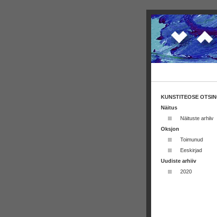
KUNSTITEOSE OTSI
Näitus
Näituste arhiiv
Oksjon
Toimunud
Eeskirjad
Uudiste arhiiv
2020