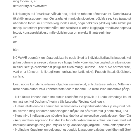
ning tõdemus, et
networking is overrated
.
Nii dialoogis kui ümarlauas võidab see, kellel on rohkem kõneosavust. Demokraatia 
ükskõik missugune muu. On teada, et manipulatsioonides võidab see, kes taipab p
ühendada torud, nii et rahva kogunedes näib, nagu hakkaks pildil kujutatu silmist pi
manipulaatoritest preestrite võte, mis sisuliselt ei erine kuigi palju trendikast popmaa
fotost, kunstiprojektidest, mille olulisim osa on projekti finantseerimine.
etc
etc
häh
N0 WAVE eesmärk on tõsta esiplaanile egoistlikud ja individualistlikud isiksused, kel
jätkusuutmatu ja seega väljasureva liigiga, kelle kõne jõud on tingitud piirsituatsioonis
üksindusest ja eraldatusest (kuigi siin tuleb mängu nüanss - see ei ole hermeetiline
vaid oma kõnevormis ikkagi kommunikatsioonialdis olev). Puudub lihtsalt üleüldine la
surfata.
Eesti noore kunsti mitte-laines olijad on äärmuslikud, eriti üksteise suhtes. Mitte-l
mitte enam autori, vaid konkreetsete teoste tasandil. Ja mitte-laine kunstnike põhjal 
- Nii tüütuks kohustuseks muutunud reedeõhtune palavik kui kodu taimedega kauni
ennast ise, kui Duchamp'i vaim välja kutsuda (Regina Kuningas).
- Heliinstallatsioon on saanud tõsiseltvõetavaks väljendusvahendiks ja väljunud heli
nautlemise ning aprioorse tehnoloogilise mõjuvuse põlvpükstest (Leene Nola, Lea T
- Kunstniku intelligentsuse nõudele lisandub ka tehnoloogilise geniaalsuse nõue (Ott
- Aegunud kontseptsioon kunstist kui tunnete väljendamise kohast on avastatud sa
kontseptualismiga ning patu viljaks on iguaanisabaga järglane - emokontseptualism 
- Nullindate lõpusirgel on selgunud, et puudub igasugune vajadus veel ühe nulli järele