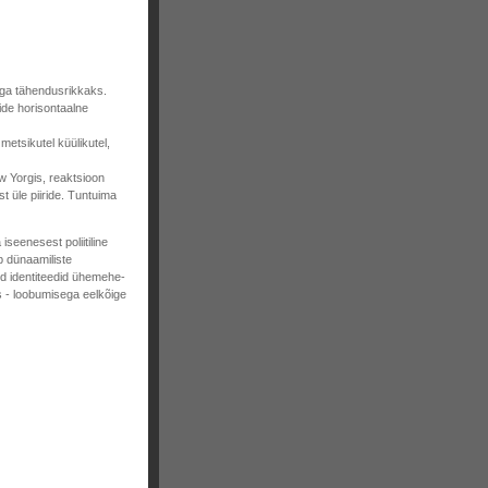
äga tähendusrikkaks.
vide horisontaalne
tsikutel küülikutel,
w Yorgis, reaktsioon
t üle piiride. Tuntuima
a iseenesest poliitiline
b dünaamiliste
ed identiteedid ühemehe-
s - loobumisega eelkõige