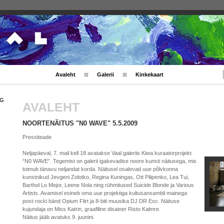
Avaleht
Galerii
Kinkekaart
NG
AVALEHT
NOORTENÄITUS "N0 WAVE" 5.5.2009
Pressiteade
Neljapäeval, 7. mail kell 18 avatakse Vaal galeriis Kiwa kuraatorprojekt
“N0 WAVE”. Tegemist on galerii igakevadise noore kunsti näitusega, mis
toimub tänavu neljandat korda. Näitusel osalevad uue põlvkonna
kunstnikud Jevgeni Zolotko, Regina Kuningas, Ott Pilipenko, Lea Tui,
Barthol Lo Mejor, Leene Nola ning rühmitused Suicide Blonde ja Various
Artists. Avamisel esineb oma uue projektiga kultusansambli mainega
post-rocki bänd Opium Flirt ja 8-biti muusika DJ DR Esc. Näituse
kujundaja on Miss Katrin, graafiline disainer Risto Kalmre.
Näitus jääb avatuks 9. juunini.