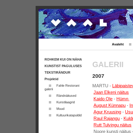
Avaleht
ROHKEM KUI ON NÄHA
GALERII
KUNSTIST PAGULUSES
TEKSTIRÄNDUR
2007
Projektid
MARTU -
Läbipaiste
Fahle Restorani
galerii
Jaan Elkeni näitus
Rändnäitused
Kaido Ole
-
Hümn
Kunstilaagrid
August Künnapu
-
I
Muud
Agur Kruusing
-
Usu
Kultuurikatapuldid
Raul Rajangu
-
Kuld
Rutt Tulvingu näitus
Noore kunsti näitus 