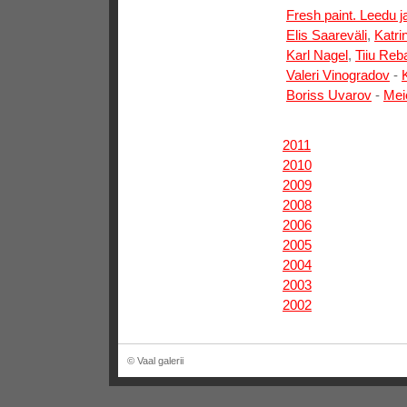
Fresh paint. Leedu j
Elis Saareväli
,
Katri
Karl Nagel
,
Tiiu Reb
Valeri Vinogradov
-
Boriss Uvarov
-
Mei
2011
2010
2009
2008
2006
2005
2004
2003
2002
© Vaal galerii