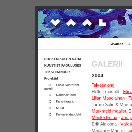
Avaleht
ROHKEM KUI ON NÄHA
GALERII
KUNSTIST PAGULUSES
TEKSTIRÄNDUR
2004
Projektid
Talvesalong
Fahle Restorani
galerii
Helle Truusööt -
Min
Rändnäitused
Lilian Mosolainen
-
T
Kunstilaagrid
Tarmo Salin & Marco
Muud
Märkmeid maalist. Ee
Kultuurikatapuldid
Merike Estna
-
Jüri 
Erik Alalooga -
Välk 
Marianne Männi -
Lo