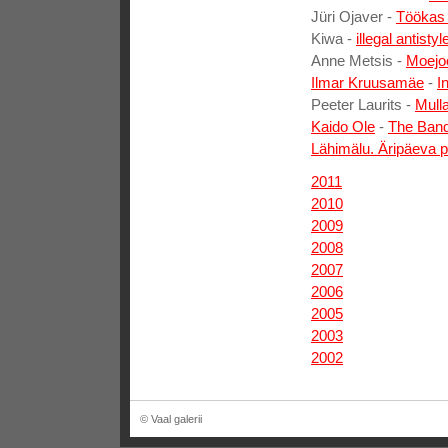
Jüri Ojaver -
Töökas n
Kiwa -
illegal antistyl
Anne Metsis -
Moejo
Ilmar Kruusamäe
-
I
Peeter Laurits -
Mulla
Kaido Ole
-
The Ban
Lähimälu. Äripäeva p
2011
2010
2009
2008
2007
2006
2005
2003
2002
© Vaal galerii